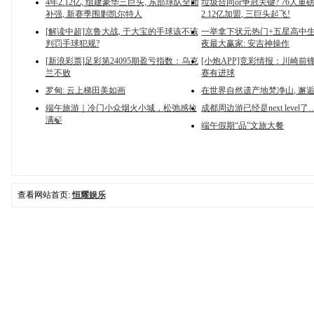
4年2.12亿, 组建豪华三巨头, 东部球队全面
垃圾合同or争冠关键? 76人重磅
补强, 新赛季围剿凯尔特人
2.12亿加盟, 三巨头起飞!
[解读中超]京鲁大战, 于大宝的手球该不该
一举拿下状元热门+五星高中生! 
判罚手球犯规?
夜最大赢家: 安吉神操作
[新浪彩票]足彩第24095期盈亏指数：乌克
[小炮APP]竞彩情报：川崎前
兰不败
赛有进球
罗甸: 云上梯田美如画
在世界自然遗产地梵净山, 邂
端午旅游｜冷门小众烟火小城，松弛感拉
成都周边游已经是next level了
满🍃
端午假期“品”文旅大餐
查看网站首页:
恒耀娱乐