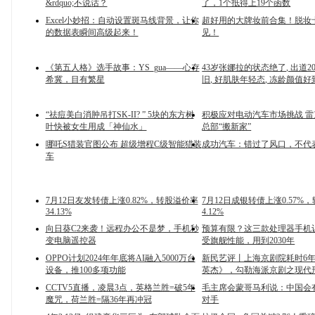
&rdquo;不说话？
了，1个抵得上19个函数
Excel小妙招：自动设置斑马线背景，让你
超好用的大牌妆前合集！脱妆
的数据表瞬间高级起来！
见！
《第五人格》选手故事：YS_gua——心存
43岁张娜拉的状态绝了, 出道
希冀，目有繁星
旧, 好肌肤年轻态, 冻龄颜值好
“祛痘美白消肿吊打SK-II? ” 5块的东方树
积极应对电动汽车市场挑战 
叶快被女生用成「神仙水」
总部“搬新家”
哪吒S猎装官图公布 超级增程C级智能猎装
成功汽车：错过了风口，不代
车
7月12日友发转债上涨0.82%，转股溢价率
7月12日成银转债上涨0.57%
34.13%
4.12%
向日葵C2来袭！远程办公不是梦，手机秒
预算有限？这三款处理器手机
变电脑遥控器
受旗舰性能，用到2030年
OPPO计划2024年年底将AI融入5000万台
新民艺评丨上海京剧院耗时6
设备，推100多项功能
英杰》，勾勒海派京剧之现代
CCTV5直播，凌晨3点，英格兰胜=破5年
毛主席会蒙哥马利说：中国会
魔咒，荷兰胜=隔36年再冲冠
对手