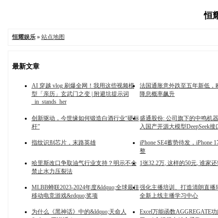
恒耀
恒耀娱乐
»
站点地图
最新文章
AI 穿越 vlog 刷爆全网！我用这些视频模
法国通胀意外跌至五年新低，
型「亲历」玄武门之变 | 附避坑提示词
降息概率飙升
_in_stands_her
创新驱动，今世缘如何锻造白酒行业“硬标
盛通股份: 公司旗下的中鸣机
杆”
入国产开源大模型DeepSeek接
指纹识别芯片，末路英雄
iPhone SE4蓄势待发，iPhone
整
哈里斯改口争取油气行业支持？明示不会
1张32.2万, 这样的50元, 谁家
禁止水力压裂法
MLBB蝉联2023-2024年度&ldquo;全球最佳
强化主播培训、打造清朗直播
移动电竞游戏&rdquo;奖项
全新上线主播学习中心
为什么《黑神话》中的&ldquo;天命人
Excel万能函数AGGREGAT